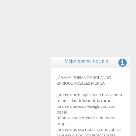
Mejor poema de Julio
JÚRAME. POEMA DE ROLANDO
ENRIQUE ROSALES MURGA
Júrame que ningún hado nos vendrá
a comer las delicias de la carne...
Júrame que esos vestiglos son de
papel.
Rúbrica paupérrima de un rey de
oropel.
Júrame que esa nube no nos cubrirá.
Que esa ola no nos arrancara las