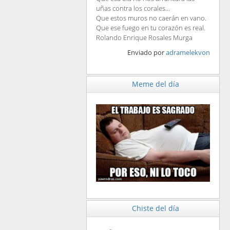
uñas contra los corales...
Que estos muros no caerán en vano.
Que ese fuego en tu corazón es real.
Rolando Enrique Rosales Murga
Enviado por
adramelekvon
Meme del día
Chiste del día