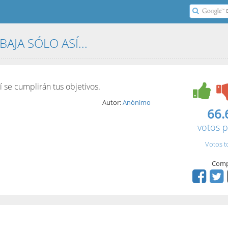
BAJA SÓLO ASÍ...
í se cumplirán tus objetivos.
Autor:
Anónimo
66.
votos p
Votos t
Comp