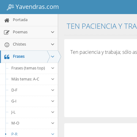
Yavendras.com
Portada
TEN PACIENCIA Y TRA
Poemas
Chistes
Ten paciencia y trabaja; sólo as
Frases
Frases (temas top)
Más temas: A-C
D-F
G-I
J-L
M-O
P-R