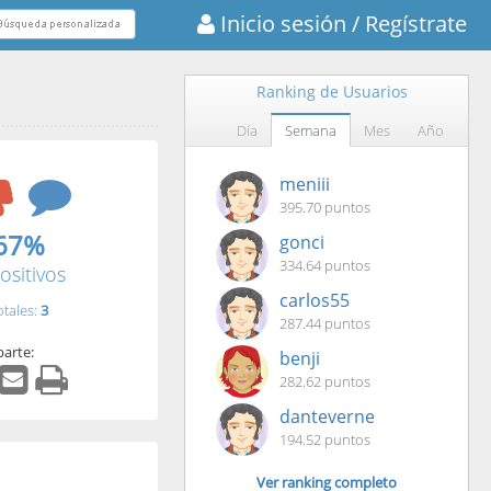
Inicio sesión
/ Regístrate
Ranking de Usuarios
Día
Semana
Mes
Año
meniii
395.70 puntos
67%
gonci
334.64 puntos
ositivos
carlos55
otales:
3
287.44 puntos
arte:
benji
282.62 puntos
danteverne
194.52 puntos
Ver ranking completo