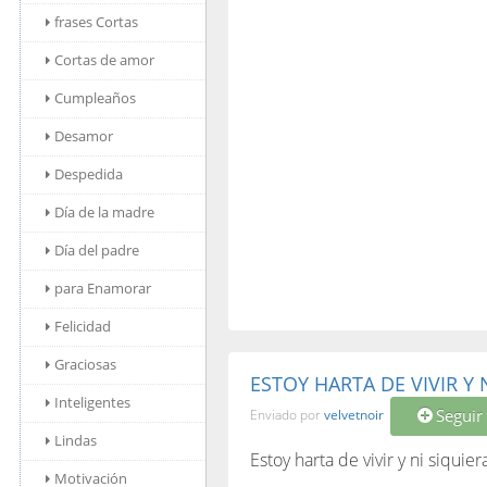
frases Cortas
Cortas de amor
Cumpleaños
Desamor
Despedida
Día de la madre
Día del padre
para Enamorar
Felicidad
Graciosas
ESTOY HARTA DE VIVIR Y N
Inteligentes
Seguir
Enviado por
velvetnoir
Lindas
Estoy harta de vivir y ni siquiera
Motivación