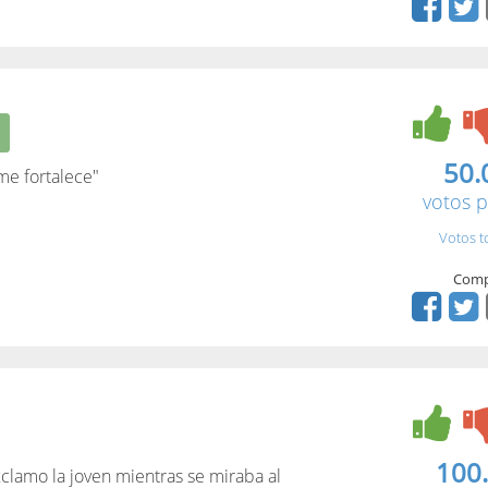
50.
me fortalece"
votos p
Votos t
Comp
100
xclamo la joven mientras se miraba al