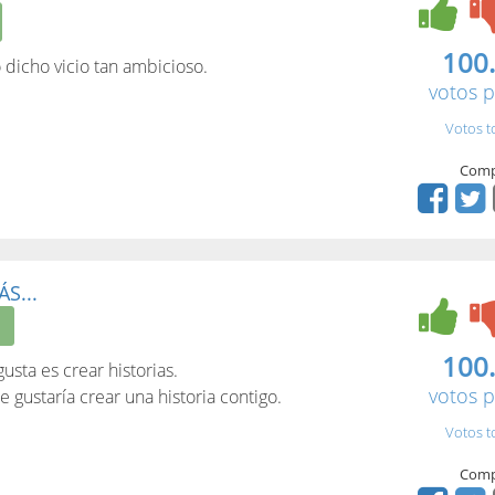
100
 dicho vicio tan ambicioso.
votos p
Votos t
Comp
S...
100
sta es crear historias.
votos p
gustaría crear una historia contigo.
Votos t
Comp