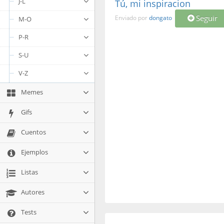
J-L
Tú, mi inspiracion
Seguir
Enviado por
dongato
M-O
P-R
S-U
V-Z
Memes
Gifs
Cuentos
Ejemplos
Listas
Autores
Tests