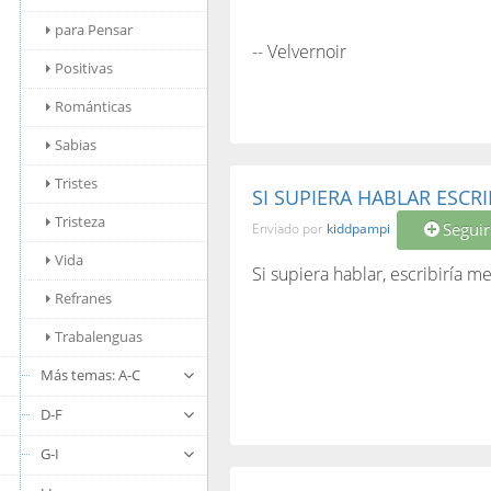
para Pensar
-- Velvernoir
Positivas
Románticas
Sabias
Tristes
SI SUPIERA HABLAR ESCRI
Tristeza
Seguir
Enviado por
kiddpampi
Vida
Si supiera hablar, escribiría m
Refranes
Trabalenguas
Más temas: A-C
D-F
G-I