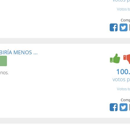
Votos t
Comp
BIRÍA MENOS ...
100
enos.
votos p
Votos t
Comp