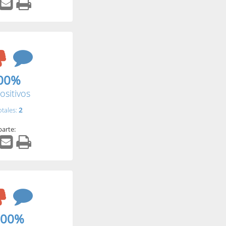
00%
ositivos
otales:
2
arte:
.00%