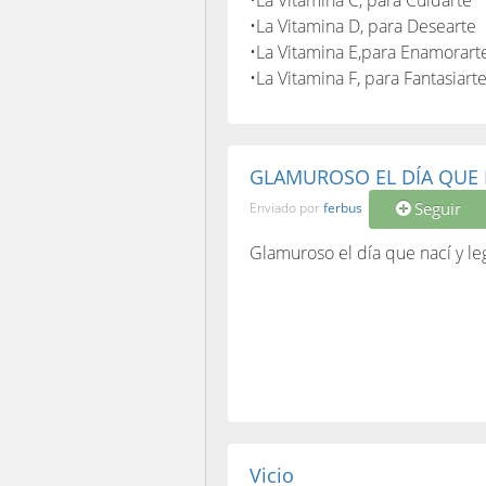
•La Vitamina C, para Cuidarte
•La Vitamina D, para Desearte
•La Vitamina E,para Enamorart
•La Vitamina F, para Fantasiart
GLAMUROSO EL DÍA QUE N
Seguir
Enviado por
ferbus
Glamuroso el día que nací y l
Vicio