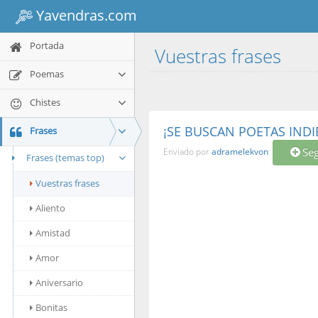
Yavendras.com
Portada
Vuestras frases
Poemas
Chistes
¡SE BUSCAN POETAS INDI
Frases
Seg
Enviado por
adramelekvon
Frases (temas top)
Vuestras frases
Aliento
Amistad
Amor
Aniversario
Bonitas