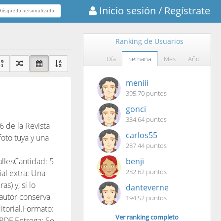
Inicio sesión
/ Regístrate
Ranking de Usuarios
Día
Semana
Mes
Año
meniii
395.70 puntos
gonci
334.64 puntos
6 de la Revista
carlos55
foto tuya y una
287.44 puntos
llesCantidad: 5
benji
282.62 puntos
al extra: Una
s) y, si lo
danteverne
 autor conserva
194.52 puntos
torial.Formato:
Ver ranking completo
 PDF.Entrega: Se