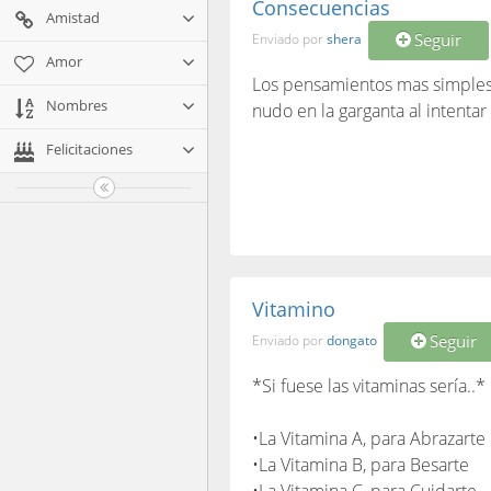
Consecuencias
Amistad
Seguir
Enviado por
shera
Amor
Los pensamientos mas simples s
Nombres
nudo en la garganta al intentar
Felicitaciones
Vitamino
Seguir
Enviado por
dongato
*Si fuese las vitaminas sería..*
•La Vitamina A, para Abrazarte
•La Vitamina B, para Besarte