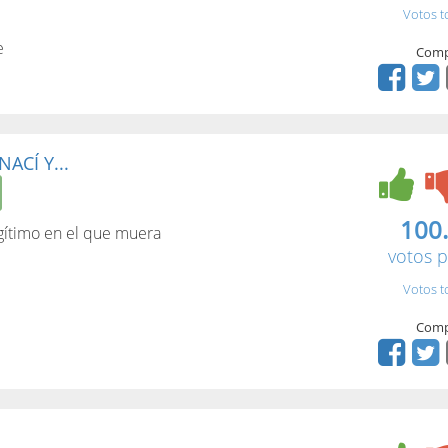
Votos t
e
Comp
e
ACÍ Y...
100
egítimo en el que muera
votos p
Votos t
Comp