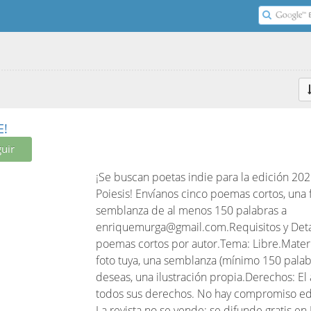
E!
uir
¡Se buscan poetas indie para la edición 202
Poiesis! Envíanos cinco poemas cortos, una 
semblanza de al menos 150 palabras a
enriquemurga@gmail.com.Requisitos y Deta
poemas cortos por autor.Tema: Libre.Materi
foto tuya, una semblanza (mínimo 150 palabra
deseas, una ilustración propia.Derechos: El
todos sus derechos. No hay compromiso edi
La revista no se vende; se difunde gratis en