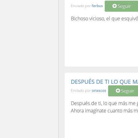
Seguir
Enviado por
ferbus
Bichoso vicioso, el que esquivó
DESPUÉS DE TI LO QUE MÁ
Seguir
Enviado por
oriascos
Después de ti, lo que más me gu
Ahora imagínate cuanto más me 