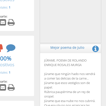
otales:
1
arte:
Mejor poema de Julio
.00%
JÚRAME. POEMA DE ROLANDO
ositivos
ENRIQUE ROSALES MURGA
otales:
1
Júrame que ningún hado nos vendrá
a comer las delicias de la carne...
arte:
Júrame que esos vestiglos son de
papel.
Rúbrica paupérrima de un rey de
oropel.
Júrame que esa nube no nos cubrirá.
Que esa ola no nos arrancara las