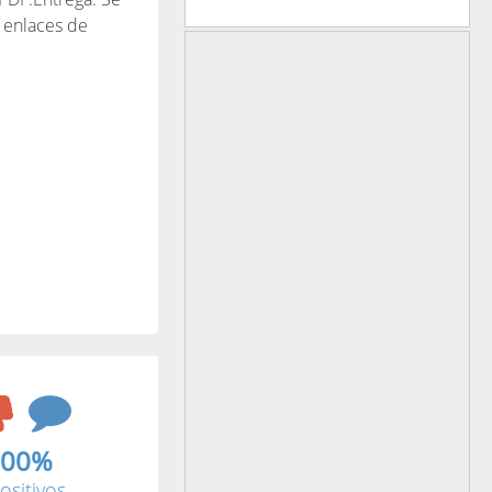
s enlaces de
.00%
ositivos