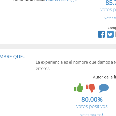
85.
votos p
Votos t
Comp
MBRE QUE...
La experiencia es el nombre que damos a t
errores.
f
Autor de la
80.00%
votos positivos
Votos totales:
5