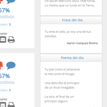
Un día en Mercurio dura 1408 horas.
Lo mismo que un lunes en la Tierra...
67%
ositivos
Frase del día
otales:
3
Tu eres el cielo, yo soy una de tus
arte:
estrellas.
Aaron Vazquez Rivera
Poema del día
Tu piel como el amanecer
la mía como el musgo
67%
ositivos
Una describe el principio
de un final innegable.
otales:
3
La otra, el final de un
arte:
principio seguro.