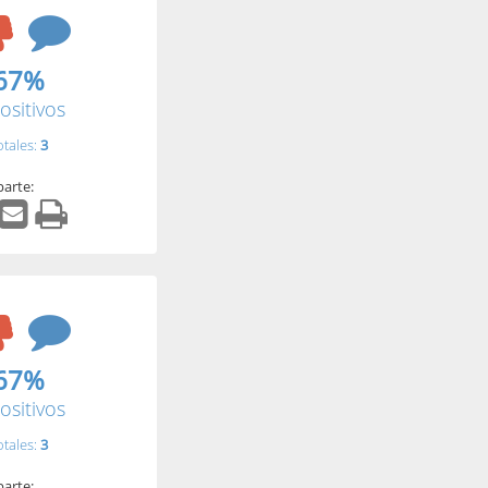
67%
ositivos
otales:
3
arte:
67%
ositivos
otales:
3
arte: