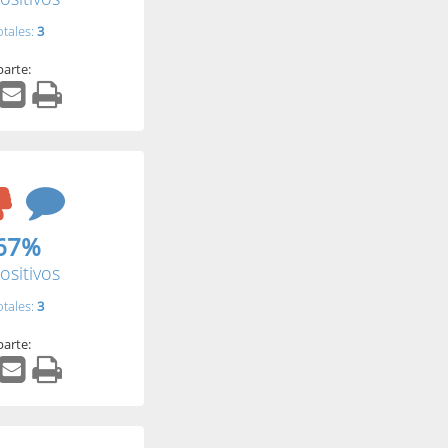
otales:
3
arte:
67%
ositivos
otales:
3
arte: