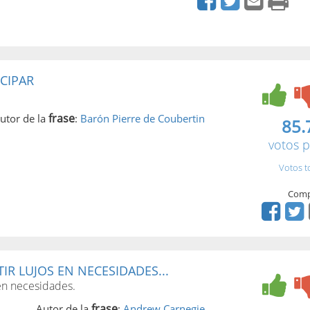
CIPAR
frase
utor de la
:
Barón Pierre de Coubertin
85.
votos p
Votos t
Comp
IR LUJOS EN NECESIDADES...
 en necesidades.
frase
Autor de la
:
Andrew Carnegie