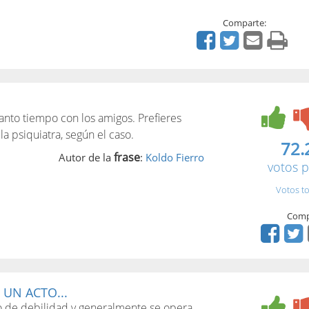
Comparte:
tanto tiempo con los amigos. Prefieres
a psiquiatra, según el caso.
72.
frase
Autor de la
:
Koldo Fierro
votos p
Votos to
Comp
 UN ACTO...
to de debilidad y generalmente se opera