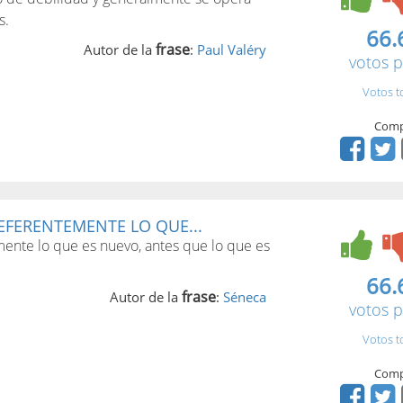
s.
66.
frase
Autor de la
:
Paul Valéry
votos p
Votos t
Comp
EFERENTEMENTE LO QUE...
mente lo que es nuevo, antes que lo que es
66.
frase
Autor de la
:
Séneca
votos p
Votos t
Comp