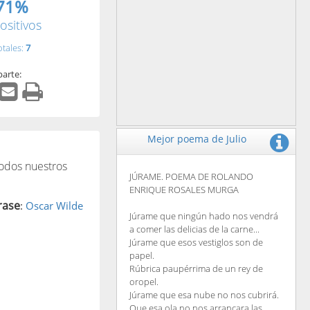
71%
ositivos
otales:
7
arte:
Mejor poema de Julio
odos nuestros
JÚRAME. POEMA DE ROLANDO
ENRIQUE ROSALES MURGA
rase
:
Oscar Wilde
Júrame que ningún hado nos vendrá
a comer las delicias de la carne...
Júrame que esos vestiglos son de
papel.
Rúbrica paupérrima de un rey de
oropel.
Júrame que esa nube no nos cubrirá.
Que esa ola no nos arrancara las