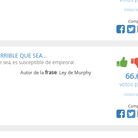
Votos t
Comp
RIBLE QUE SEA...
e sea, es susceptible de empeorar.
frase
Autor de la
: Ley de Murphy
66.
votos p
Votos t
Comp