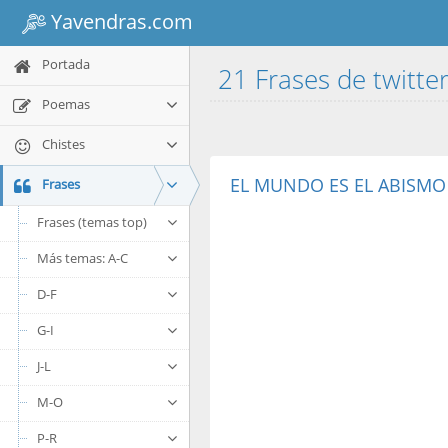
Yavendras.com
Portada
21 Frases de twitte
Poemas
Chistes
EL MUNDO ES EL ABISMO 
Frases
Frases (temas top)
Más temas: A-C
D-F
G-I
J-L
M-O
P-R