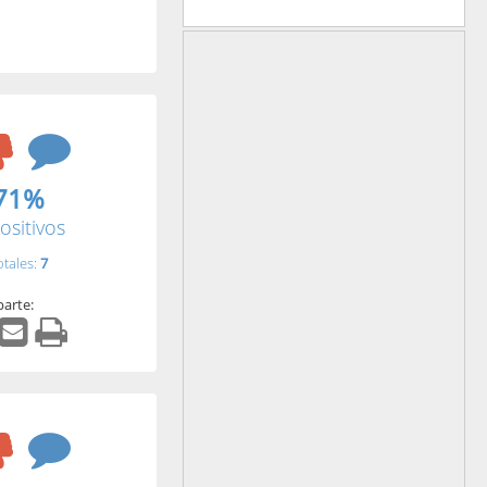
71%
ositivos
otales:
7
arte: