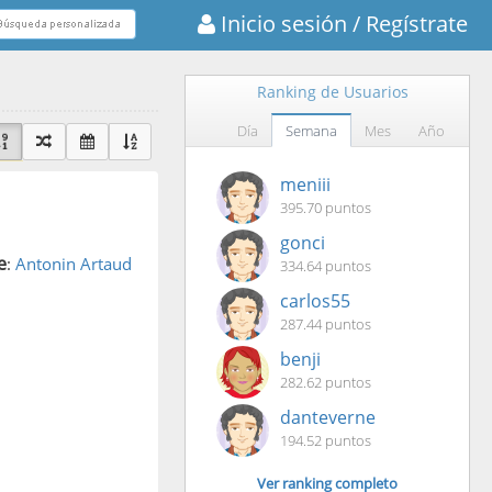
Inicio sesión
/ Regístrate
Ranking de Usuarios
Día
Semana
Mes
Año
meniii
395.70 puntos
gonci
e
:
Antonin Artaud
334.64 puntos
carlos55
287.44 puntos
benji
282.62 puntos
danteverne
194.52 puntos
Ver ranking completo