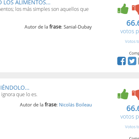
 LOS ALIMENTOS...
mentos; los más simples son aquellos que
66.
frase
Autor de la
: Sanial-Dubay
votos p
Votos t
Comp
SIÉNDOLO...
 ignora que lo es.
frase
Autor de la
:
Nicolás Boileau
66.
votos p
Votos t
Comp