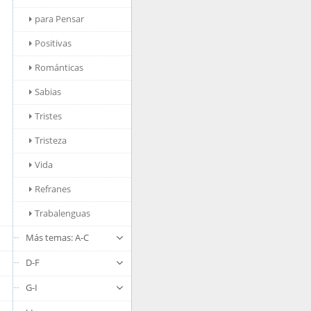
para Pensar
Positivas
Románticas
Sabias
Tristes
Tristeza
Vida
Refranes
Trabalenguas
Más temas: A-C
D-F
G-I