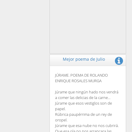
Mejor poema de Julio
JÚRAME. POEMA DE ROLANDO
ENRIQUE ROSALES MURGA
Júrame que ningún hado nos vendrá
a comer las delicias de la carne...
Júrame que esos vestiglos son de
papel.
Rúbrica paupérrima de un rey de
oropel.
Júrame que esa nube no nos cubrirá.
Que esa ola no nos arrancara las