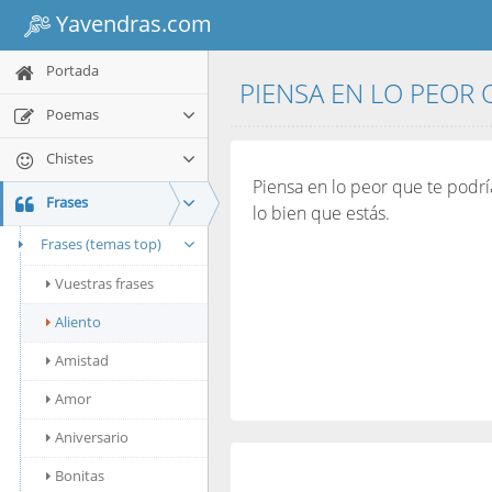
Yavendras.com
Portada
PIENSA EN LO PEOR Q
Poemas
Chistes
Piensa en lo peor que te podrí
Frases
lo bien que estás.
Frases (temas top)
Vuestras frases
Aliento
Amistad
Amor
Aniversario
Bonitas