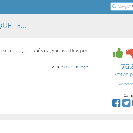
UE TE...
a suceder y después da gracias a Dios por
76.
Autor:
Dale Carnegie
votos p
Votos to
Comp