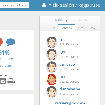
Inicio sesión
/ Regístrate
Ranking de Usuarios
Día
Semana
Mes
Año
meniii
395.70 puntos
81%
gonci
334.64 puntos
ositivos
carlos55
tales:
69
287.44 puntos
arte:
benji
282.62 puntos
danteverne
194.52 puntos
Ver ranking completo