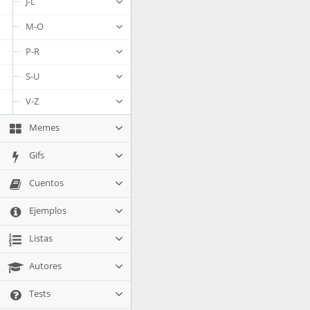
J-L
M-O
P-R
S-U
V-Z
Memes
Gifs
Cuentos
Ejemplos
Listas
Autores
Tests