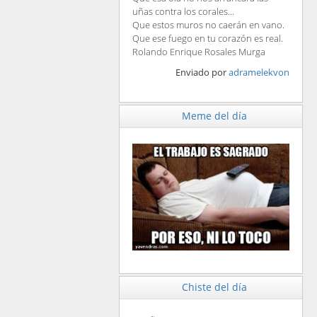
uñas contra los corales...
Que estos muros no caerán en vano.
Que ese fuego en tu corazón es real.
Rolando Enrique Rosales Murga
Enviado por
adramelekvon
Meme del día
Chiste del día