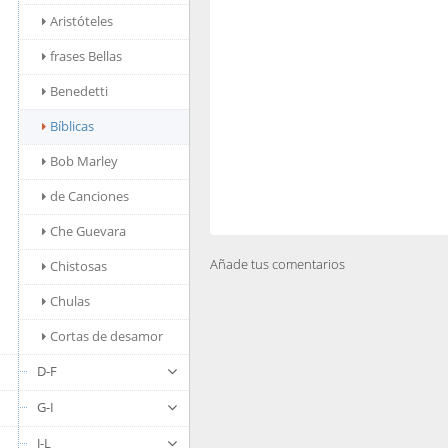
Aristóteles
frases Bellas
Benedetti
Bíblicas
Bob Marley
de Canciones
Che Guevara
Añade tus comentarios
Chistosas
Chulas
Cortas de desamor
D-F
G-I
J-L