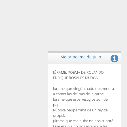
Mejor poema de Julio
JÚRAME. POEMA DE ROLANDO
ENRIQUE ROSALES MURGA
Júrame que ningún hado nos vendrá
a comer las delicias de la carne...
Júrame que esos vestiglos son de
papel.
Rúbrica paupérrima de un rey de
oropel.
Júrame que esa nube no nos cubrirá.
Que esa ola no nos arrancara las