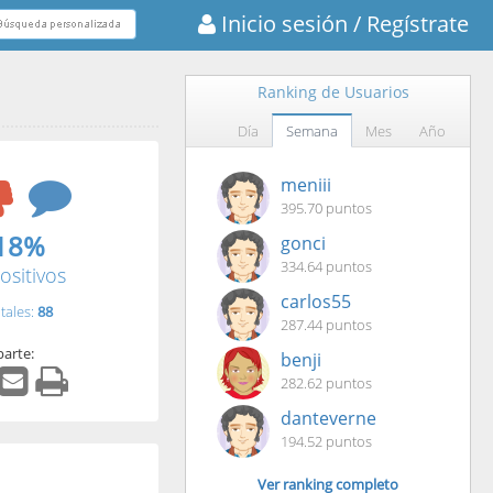
Inicio sesión
/ Regístrate
Ranking de Usuarios
Día
Semana
Mes
Año
meniii
395.70 puntos
18%
gonci
334.64 puntos
ositivos
carlos55
tales:
88
287.44 puntos
arte:
benji
282.62 puntos
danteverne
194.52 puntos
Ver ranking completo