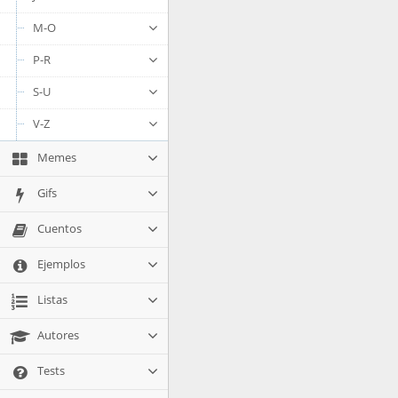
M-O
P-R
S-U
V-Z
Memes
Gifs
Cuentos
Ejemplos
Listas
Autores
Tests