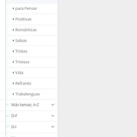
para Pensar
Positivas
Románticas
Sabias
Tristes
Tristeza
Vida
Refranes
Trabalenguas
Más temas: A-C
D-F
G-I