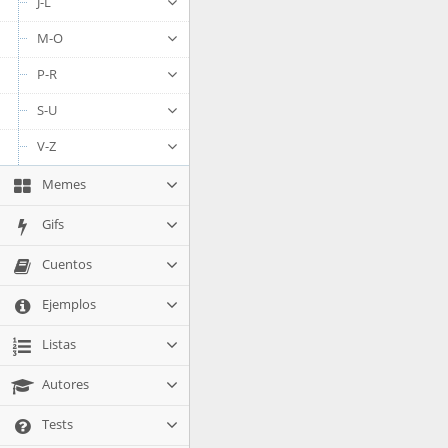
J-L
M-O
P-R
S-U
V-Z
Memes
Gifs
Cuentos
Ejemplos
Listas
Autores
Tests