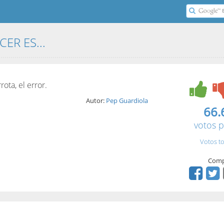
CER ES...
ota, el error.
Autor:
Pep Guardiola
66.
votos p
Votos to
Comp