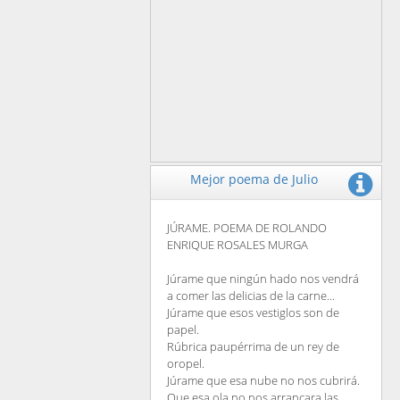
Mejor poema de Julio
JÚRAME. POEMA DE ROLANDO
ENRIQUE ROSALES MURGA
Júrame que ningún hado nos vendrá
a comer las delicias de la carne...
Júrame que esos vestiglos son de
papel.
Rúbrica paupérrima de un rey de
oropel.
Júrame que esa nube no nos cubrirá.
Que esa ola no nos arrancara las