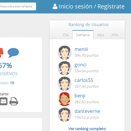
Inicio sesión
/ Regístrate
Ranking de Usuarios
Día
Semana
Mes
Año
meniii
395.70 puntos
67%
gonci
334.64 puntos
ositivos
carlos55
tales:
18
287.44 puntos
arte:
benji
282.62 puntos
danteverne
194.52 puntos
Ver ranking completo