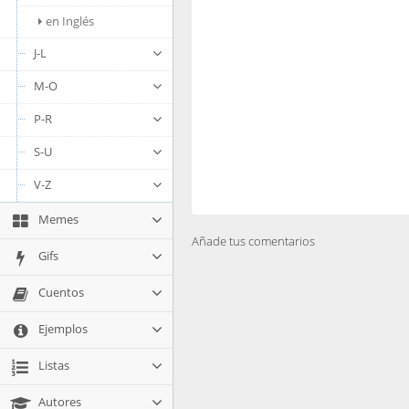
en Inglés
J-L
M-O
P-R
S-U
V-Z
Memes
Añade tus comentarios
Gifs
Cuentos
Ejemplos
Listas
Autores