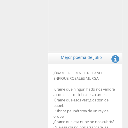
Mejor poema de Julio
JÚRAME. POEMA DE ROLANDO
ENRIQUE ROSALES MURGA
Júrame que ningún hado nos vendrá
a comer las delicias de la carne...
Júrame que esos vestiglos son de
papel.
Rúbrica paupérrima de un rey de
oropel.
Júrame que esa nube no nos cubrirá.
Que esa ola no nos arrancara las