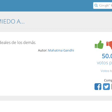
MIEDO A...
ideales de los demás.
Autor:
Mahatma Gandhi
50.
votos p
Votos t
Comp