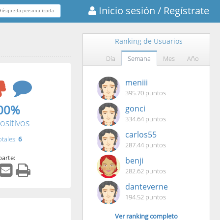
Inicio sesión
/ Regístrate
Ranking de Usuarios
Día
Semana
Mes
Año
meniii
395.70 puntos
00%
gonci
334.64 puntos
ositivos
carlos55
otales:
6
287.44 puntos
arte:
benji
282.62 puntos
danteverne
194.52 puntos
Ver ranking completo