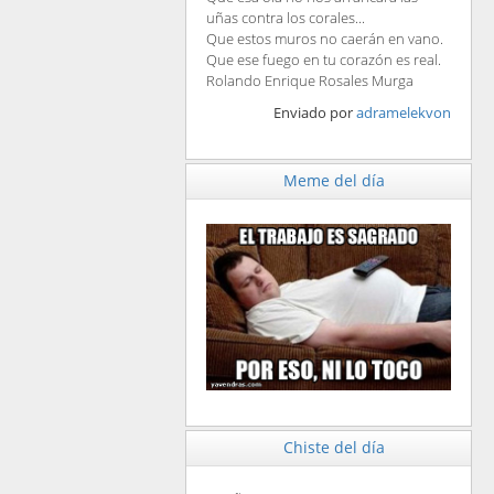
uñas contra los corales...
Que estos muros no caerán en vano.
Que ese fuego en tu corazón es real.
Rolando Enrique Rosales Murga
Enviado por
adramelekvon
Meme del día
Chiste del día