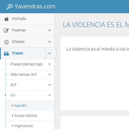
Yavendras.com
Portada
LA VIOLENCIA ES EL 
Poemas
Chistes
La violencia es el miedo a los 
Frases
Frases (temas top)
Más temas: A-C
D-F
G-I
Gandhi
frases Idiotas
Ingeniosas