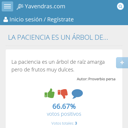
Toggle sidebar
Yavendras.com
Inicio sesión
/ Regístrate
LA PACIENCIA ES UN ÁRBOL DE...
La paciencia es un árbol de raíz amarga
pero de frutos muy dulces.
Autor: Proverbio persa
66.67%
votos positivos
Votos totales:
3