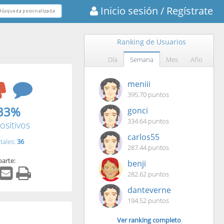
Inicio sesión
/ Regístrate
Ranking de Usuarios
Día
Semana
Mes
Año
meniii
395.70 puntos
33%
gonci
334.64 puntos
ositivos
carlos55
tales:
36
287.44 puntos
arte:
benji
282.62 puntos
danteverne
194.52 puntos
Ver ranking completo