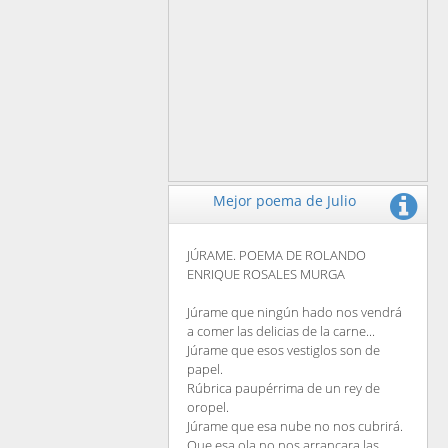
Mejor poema de Julio
JÚRAME. POEMA DE ROLANDO
ENRIQUE ROSALES MURGA
Júrame que ningún hado nos vendrá
a comer las delicias de la carne...
Júrame que esos vestiglos son de
papel.
Rúbrica paupérrima de un rey de
oropel.
Júrame que esa nube no nos cubrirá.
Que esa ola no nos arrancara las