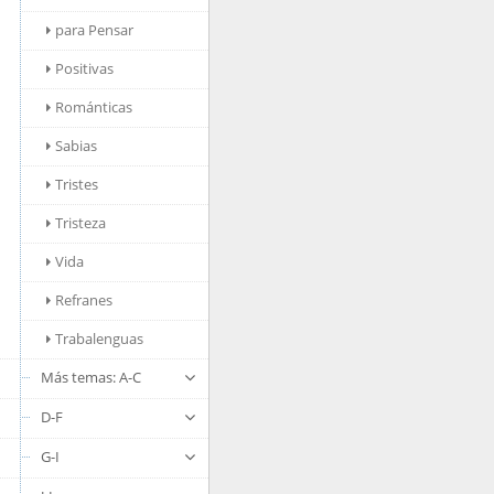
para Pensar
Positivas
Románticas
Sabias
Tristes
Tristeza
Vida
Refranes
Trabalenguas
Más temas: A-C
D-F
G-I