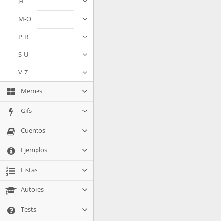
J-L
M-O
P-R
S-U
V-Z
Memes
Gifs
Cuentos
Ejemplos
Listas
Autores
Tests