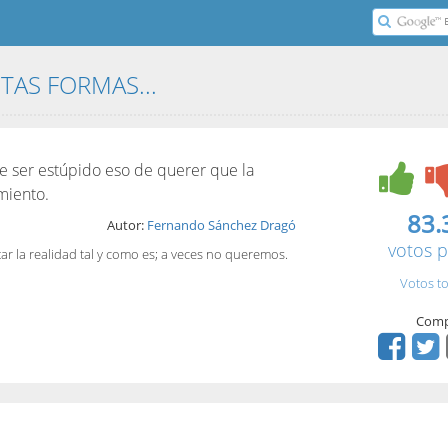
ITAS FORMAS...
 de ser estúpido eso de querer que la
miento.
83.
Autor:
Fernando Sánchez Dragó
votos p
r la realidad tal y como es; a veces no queremos.
Votos to
Comp