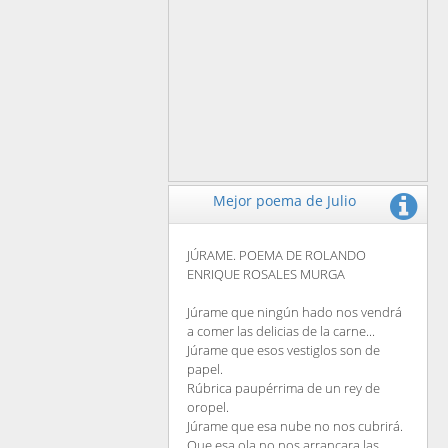
Mejor poema de Julio
JÚRAME. POEMA DE ROLANDO
ENRIQUE ROSALES MURGA
Júrame que ningún hado nos vendrá
a comer las delicias de la carne...
Júrame que esos vestiglos son de
papel.
Rúbrica paupérrima de un rey de
oropel.
Júrame que esa nube no nos cubrirá.
Que esa ola no nos arrancara las