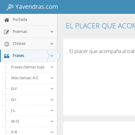
Yavendras.com
Portada
EL PLACER QUE ACOM
Poemas
Chistes
El placer que acompaña al traba
Frases
Frases (temas top)
Más temas: A-C
D-F
G-I
J-L
M-O
P-R