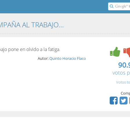
PAÑA AL TRABAJO...
jo pone en olvido a la fatiga.
Autor:
Quinto Horacio Flaco
90.
votos p
Votos to
Comp