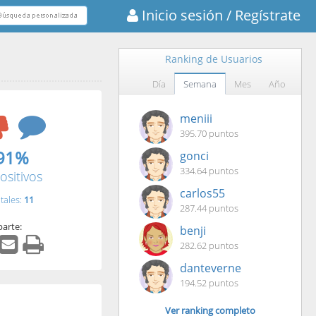
Inicio sesión
/ Regístrate
Ranking de Usuarios
Día
Semana
Mes
Año
meniii
395.70 puntos
91%
gonci
334.64 puntos
ositivos
carlos55
tales:
11
287.44 puntos
arte:
benji
282.62 puntos
danteverne
194.52 puntos
Ver ranking completo