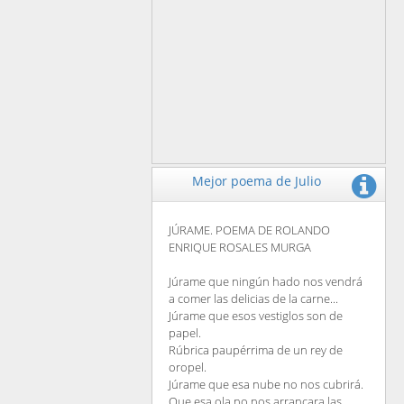
Mejor poema de Julio
JÚRAME. POEMA DE ROLANDO
ENRIQUE ROSALES MURGA
Júrame que ningún hado nos vendrá
a comer las delicias de la carne...
Júrame que esos vestiglos son de
papel.
Rúbrica paupérrima de un rey de
oropel.
Júrame que esa nube no nos cubrirá.
Que esa ola no nos arrancara las