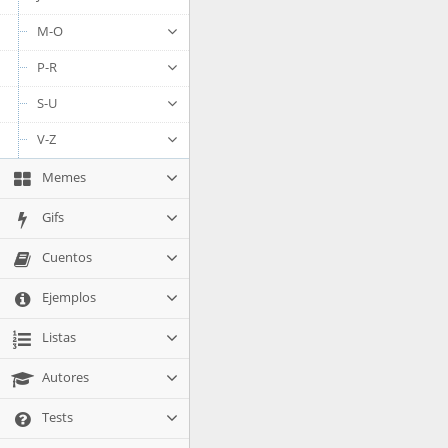
M-O
P-R
S-U
V-Z
Memes
Gifs
Cuentos
Ejemplos
Listas
Autores
Tests