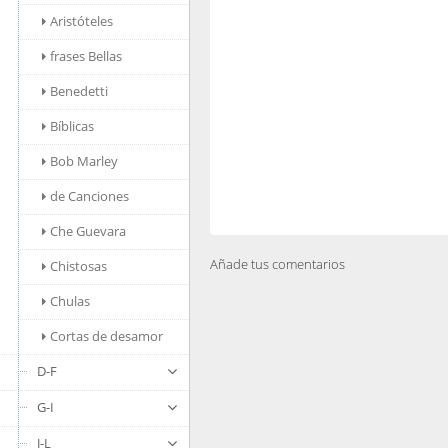
Aristóteles
frases Bellas
Benedetti
Bíblicas
Bob Marley
de Canciones
Che Guevara
Añade tus comentarios
Chistosas
Chulas
Cortas de desamor
D-F
G-I
J-L