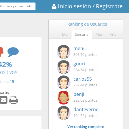
Inicio sesión
/ Regístrate
Ranking de Usuarios
Día
Semana
Mes
Año
meniii
395.70 puntos
42%
gonci
334.64 puntos
ositivos
carlos55
tales:
19
287.44 puntos
arte:
benji
282.62 puntos
danteverne
194.52 puntos
Ver ranking completo