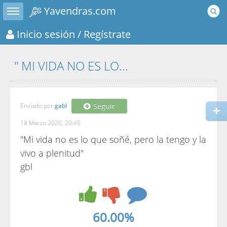
Toggle sidebar
Yavendras.com
Inicio sesión
/ Regístrate
" MI VIDA NO ES LO...
Enviado por
gabl
Seguir
18 Marzo 2020, 20:45
"Mi vida no es lo que soñé, pero la tengo y la
vivo a plenitud"
gbl
60.00%